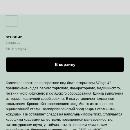
SCHGB 42
Longway
SKU:
schgb42
В корзину
Колесо аппаратное поворотное под болт с тормозом SChgb 42
предназначено для легкого торгового, лабораторного, медицинского,
гостиничного, офисного и складского оборудования. Шинка выполнена
из термопластичной серой резины. В оси установлен подшипник
скольжения. Кронштейн с креплением «под болт» изготовлен из
оцинкованной стали. Полипропиленовый обод закрыт стальными
кожухами. Не оставляет следов на напольных покрытиях. Отличается
хорошими ходовыми качествами, повышенной маневренностью,
низким уровнем шума, устойчивостью к внешним химическим