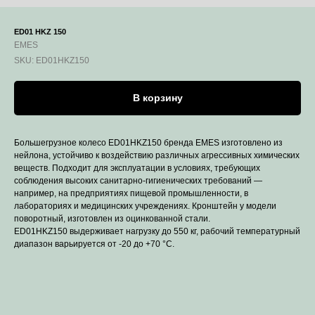
ED01 HKZ 150
EMES
SKU:
ED01HKZ150
В корзину
Большегрузное колесо ED01HKZ150 бренда EMES изготовлено из
нейлона, устойчиво к воздействию различных агрессивных химических
веществ. Подходит для эксплуатации в условиях, требующих
соблюдения высоких санитарно-гигиенических требований —
например, на предприятиях пищевой промышленности, в
лабораториях и медицинских учреждениях. Кронштейн у модели
поворотный, изготовлен из оцинкованной стали.
ED01HKZ150 выдерживает нагрузку до 550 кг, рабочий температурный
диапазон варьируется от -20 до +70 °С.