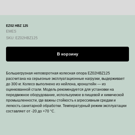
EZ02 HBZ 125
EMES
SKU:
EZ02HBZ125
В корзину
Большегрузная неповоротная колесная опора EZ02HBZ125
рассчитана на серьезные эксплуатационные нагрузки, выдерживает
до 300 кг. Колесо выполнено из нейлона, кронштейн — из
оцинкованной стали. Модель рекомендуется для установки на
передвижное оборудование, используемое в пищевой и химической
промышленности, где важны стойкость к агрессивным средам и
легкость санитарной обработки. Температурный режим эксплуатации
составляет от -20 до +70 °С.