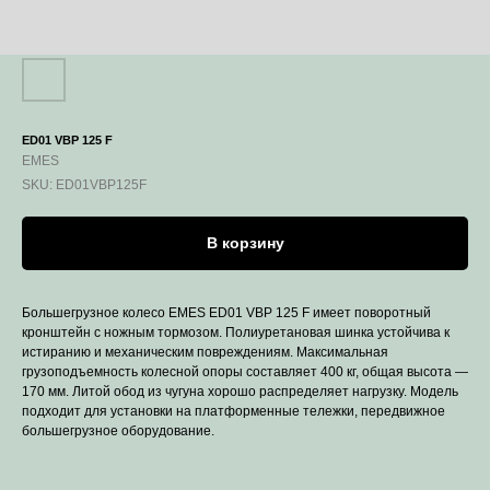
ED01 VBP 125 F
EMES
SKU:
ED01VBP125F
В корзину
Большегрузное колесо EMES ED01 VBP 125 F имеет поворотный
кронштейн с ножным тормозом. Полиуретановая шинка устойчива к
истиранию и механическим повреждениям. Максимальная
грузоподъемность колесной опоры составляет 400 кг, общая высота —
170 мм. Литой обод из чугуна хорошо распределяет нагрузку. Модель
подходит для установки на платформенные тележки, передвижное
большегрузное оборудование.