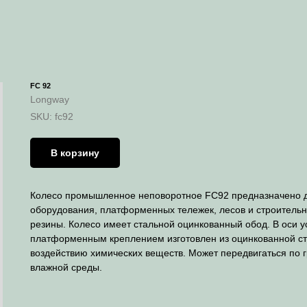
FC 92
Longway
SKU:
fc92
В корзину
Колесо промышленное неповоротное FС92 предназначено 
оборудования, платформенных тележек, лесов и строительн
резины. Колесо имеет стальной оцинкованный обод. В оси 
платформенным креплением изготовлен из оцинкованной ста
воздействию химических веществ. Может передвигаться по г
влажной среды.