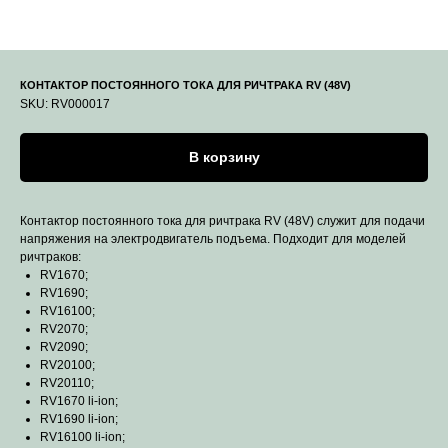
КОНТАКТОР ПОСТОЯННОГО ТОКА ДЛЯ РИЧТРАКА RV (48V)
SKU:
RV000017
В корзину
Контактор постоянного тока для ричтрака RV (48V) служит для подачи
напряжения на электродвигатель подъема. Подходит для моделей
ричтраков:
RV1670;
RV1690;
RV16100;
RV2070;
RV2090;
RV20100;
RV20110;
RV1670 li-ion;
RV1690 li-ion;
RV16100 li-ion;