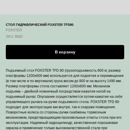
СТОЛ ГИДРАВЛИЧЕСКИЙ FOXSTER TFD80
FOXSTER
SKU:
tfd80
В корзину
Подъемный стол FOXSTER TFD 80 (грузоподъемность 800 кг, размер
платформы 1200х600 мм) используется для поднятия и перемещения
(в том числе и по вертикали) груза весом до 800 кг на высоту 1490 мм.
Размер платформы стола составляет 1200x600 мм. Механизм
подъема – двойной ножничный посредством нажатия ногой на
подъемный рычаг. Опускание осуществляется путем нажатия на себя
управляющего рычага на ручке подъемного стола. FOXSTER TFD 80
подходит для эксплуатации как внутри, так и снаружи помещения.
Поворотные колеса со стороны ручки снабжены тормозным
механизмом, предотвращающим произвольные откаты стола при его
эксплуатации. Надежный гидроцилиндр, качественная порошковая
окраска и применение только высококачественной стали при