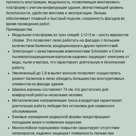
прочность конструкции, модульность, позволяющая монтировать
платформу с учетом конфигурации здания, впечатляющий уровень
безопасности, удобство монтажа и эксплуатации. Люлька
обеспечивает плавный и быстрый подъем, сохранность фасадов во
время проведения работ.
Преимущества
Модульная платформа из трех секций: 1+2+3 м – шесть вариантов
сборки. Это позволяет легко работать на фасадах с большим
количеством балконов, кондиционеров и других препятствий.
Электрощит с качественными компонентами Schneider и Chint и
пылевлагозащищенным корпусом надежно защищает электрику от
воды, пыли и мусора, что гарантирует длительную и безопасную
работу.
Увеличенный до 1.8 м вылет консоли позволяет осуществлять
ремонт балконов и легко обходить большинство конструктивных
элементов на фасаде здания.
Ширина корзины составляет 74 см, что достаточно для
комфортной работы нескольких человек.
Металлические направляющие троса в редукторе гарантируют
длительную работу лебедки без остановок для сервисного
обслуживания.
Боковые ограждения радиусной формы предотвращают
попадание влаги и появление коррозии.
Многослойное порошковое покрытие гарантирует отсутствие
непрокрасов, надежно защищает поверхность люльки при