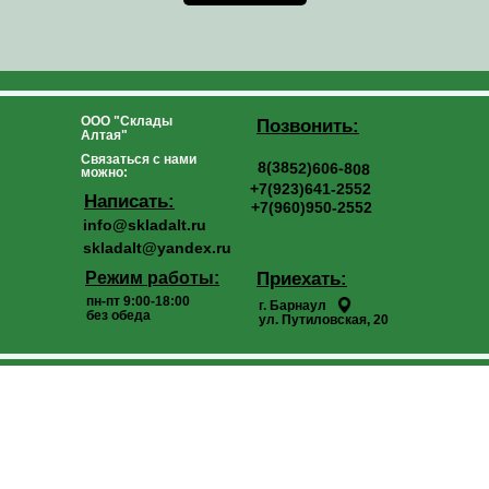
ООО "Склады
Позвонить:
Алтая"
Связаться с нами
8(3852)606-808
можно:
+7(923)641-2552
Написать:
+7(960)950-2552
info@skladalt.ru
skladalt@yandex.ru
Режим работы:
Приехать:
пн-пт 9:00-18:00
г. Барнаул
без обеда
ул. Путиловская, 20