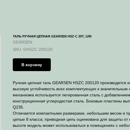
ТАЛЬ РУЧНАЯ ЦЕПНАЯ GEARSEN HSZ-C 20Т, 12М
GEARSEN
SKU:
GHSZC 200120
В корзину
Ручная цепная таль GEARSEN HSZC 200120 производится из
высокую устойчивость всех комплектующих к значительным н
механизма используется легированная сталь с добавлением
конструкционная углеродистая сталь. Боковые пластины вы
Q235.
Отличается компактными размерами, небольшим весом и пр
цепью 8 класса; приводная цепь оцинкована для защиты от
высоте модель может использоваться в помещениях с небо