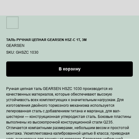
ТАЛЬ РУЧНАЯ ЦЕПНАЯ GEARSEN HSZ-C 1Т, 3М
GEARSEN
SKU:
GHSZC 1030
В корзину
Ручная цепная таль GEARSEN HSZC 1030 производится из
качественных материалов, которые обеспечивают высокую
устойчивость всех комплектующих к значительным нагрузкам. Для
изготовления двойного тормозного механизма используется
легированная сталь с добавлением титана и марганца, для вал-
шестерни — конструкционная углеродистая сталь. Боковые пластины
выполнены из высокопрочной конструкционной стали Q235.
Отличается компактными размерами, небольшим весом и простотой
монтажа. Укомплектована калиброванной цепью 8 класса; приводная
цепь оцинкована для защиты от коррозии. Благодаря небольшой