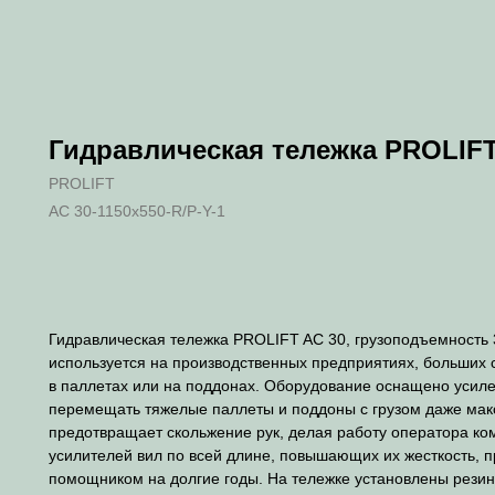
Гидравлическая тележка PROLIFT
PROLIFT
AC 30-1150x550-R/P-Y-1
В корзину
Гидравлическая тележка PROLIFT AC 30, грузоподъемность 3
используется на производственных предприятиях, больших с
в паллетах или на поддонах. Оборудование оснащено усиле
перемещать тяжелые паллеты и поддоны с грузом даже мак
предотвращает скольжение рук, делая работу оператора ко
усилителей вил по всей длине, повышающих их жесткость, 
помощником на долгие годы. На тележке установлены резин