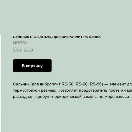
CАЛЬНИК G-30 (30-42X6) ДЛЯ ВИБРОПЛИТ RS-50/60/90
NORSU
SKU:
G-30
В корзину
Сальник (для виброплит RS-50, RS-60, RS-90) — элемент д
термостойкой резины. Позволяет предотвратить протечки ма
расходная, требует периодической замены по мере износа.