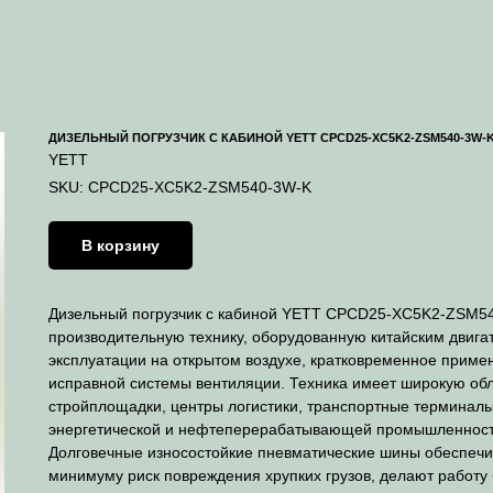
ДИЗЕЛЬНЫЙ ПОГРУЗЧИК С КАБИНОЙ YETT CPCD25-XC5K2-ZSM540-3W-
YETT
SKU:
CPCD25-XC5K2-ZSM540-3W-K
В корзину
Дизельный погрузчик с кабиной YETT CPCD25-XC5K2-ZSM54
производительную технику, оборудованную китайским двигат
эксплуатации на открытом воздухе, кратковременное приме
исправной системы вентиляции. Техника имеет широкую обл
стройплощадки, центры логистики, транспортные терминал
энергетической и нефтеперерабатывающей промышленност
Долговечные износостойкие пневматические шины обеспечи
минимуму риск повреждения хрупких грузов, делают работу