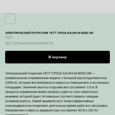
ЭЛЕКТРИЧЕСКИЙ ПОГРУЗЧИК YETT CPD18-A3LIH4-M-M350-3W
YETT
SKU:
CPD18-A3LIH4-M-M350-3W
В корзину
Электрический погрузчик YETT CPD18-A3LIH4-M-M350-3W —
универсальная в применении модель с большой грузоподъемностью
(1800 кг), которая востребована в закрытых помещениях и на уличных
площадках. Значение высоты подъема вил составляет 3.5 м. В
процессе управления можно выбрать один из трех скоростных
режимов, который будет оптимально соответствовать текущим
условиям работы. Емкий аккумулятор и энергоэффективные
электродвигатели позволяют длительное время работать автономно.
Напряжение и емкость аккумулятора составляют 80 B и 150 Ач