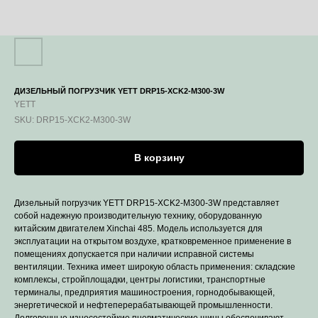
ДИЗЕЛЬНЫЙ ПОГРУЗЧИК YETT DRP15-XCK2-M300-3W
YETT
SKU:
DRP15-XCK2-M300-3W
В корзину
Дизельный погрузчик YETT DRP15-XCK2-M300-3W представляет
собой надежную производительную технику, оборудованную
китайским двигателем Xinchai 485. Модель используется для
эксплуатации на открытом воздухе, кратковременное применение в
помещениях допускается при наличии исправной системы
вентиляции. Техника имеет широкую область применения: складские
комплексы, стройплощадки, центры логистики, транспортные
терминалы, предприятия машиностроения, горнодобывающей,
энергетической и нефтеперерабатывающей промышленности.