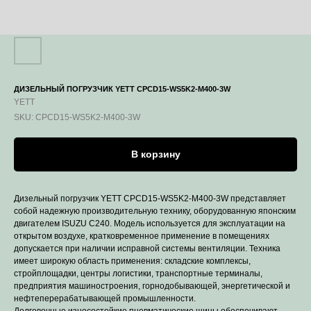
ДИЗЕЛЬНЫЙ ПОГРУЗЧИК YETT CPCD15-WS5K2-M400-3W
YETT
SKU:
CPCD15-WS5K2-M400-3W
В корзину
Дизельный погрузчик YETT CPCD15-WS5K2-M400-3W представляет
собой надежную производительную технику, оборудованную японским
двигателем ISUZU C240. Модель используется для эксплуатации на
открытом воздухе, кратковременное применение в помещениях
допускается при наличии исправной системы вентиляции. Техника
имеет широкую область применения: складские комплексы,
стройплощадки, центры логистики, транспортные терминалы,
предприятия машиностроения, горнодобывающей, энергетической и
нефтеперерабатывающей промышленности.