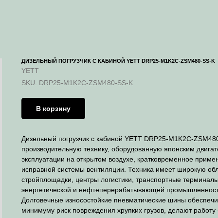
ДИЗЕЛЬНЫЙ ПОГРУЗЧИК С КАБИНОЙ YETT DRP25-M1K2C-ZSM480-SS-K
YETT
SKU:
DRP25-M1K2C-ZSM480-SS-K
В корзину
Дизельный погрузчик с кабиной YETT DRP25-M1K2C-ZSM480
производительную технику, оборудованную японским двигате
эксплуатации на открытом воздухе, кратковременное приме
исправной системы вентиляции. Техника имеет широкую обл
стройплощадки, центры логистики, транспортные терминал
энергетической и нефтеперерабатывающей промышленност
Долговечные износостойкие пневматические шины обеспечи
минимуму риск повреждения хрупких грузов, делают работу