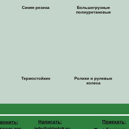
Синяя резина
Большегрузные
полиуретановые
Термостойкие
Ролики и рулевые
колеса
Написать:
Приехать:
вонить:
info@skladalt.ru