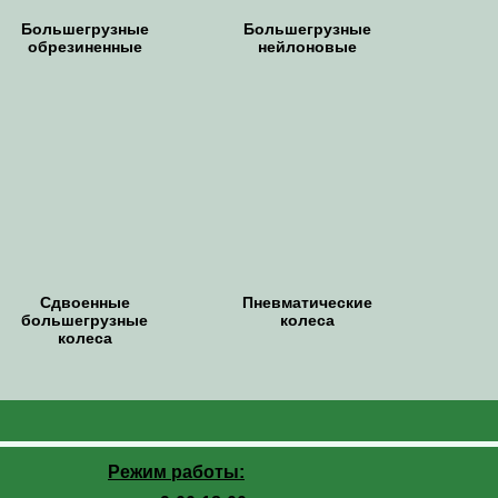
Большегрузные
Большегрузные
обрезиненные
нейлоновые
Сдвоенные
Пневматические
большегрузные
колеса
колеса
Режим работы: