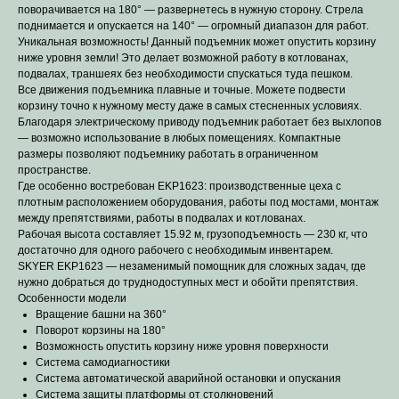
поворачивается на 180° — развернетесь в нужную сторону. Стрела
поднимается и опускается на 140° — огромный диапазон для работ.
Уникальная возможность! Данный подъемник может опустить корзину
ниже уровня земли! Это делает возможной работу в котлованах,
подвалах, траншеях без необходимости спускаться туда пешком.
Все движения подъемника плавные и точные. Можете подвести
корзину точно к нужному месту даже в самых стесненных условиях.
Благодаря электрическому приводу подъемник работает без выхлопов
— возможно использование в любых помещениях. Компактные
размеры позволяют подъемнику работать в ограниченном
пространстве.
Где особенно востребован EKP1623: производственные цеха с
плотным расположением оборудования, работы под мостами, монтаж
между препятствиями, работы в подвалах и котлованах.
Рабочая высота составляет 15.92 м, грузоподъемность — 230 кг, что
достаточно для одного рабочего с необходимым инвентарем.
SKYER EKP1623 — незаменимый помощник для сложных задач, где
нужно добраться до труднодоступных мест и обойти препятствия.
Особенности модели
Вращение башни на 360°
Поворот корзины на 180°
Возможность опустить корзину ниже уровня поверхности
Система самодиагностики
Система автоматической аварийной остановки и опускания
Система защиты платформы от столкновений