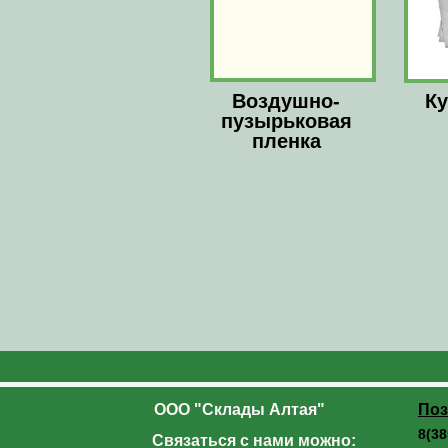
Воздушно-
Ку
пузырьковая
пленка
ООО "Склады Алтая"
Поз
8(38
Связаться с нами можно: