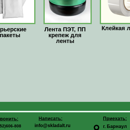
Клейкая 
рьерские
Лента ПЭТ, ПП
пакеты
крепеж для
ленты
Написать:
Приехать:
вонить:
info@skladalt.ru
52)606-808
г. Барнаул